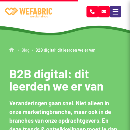
Wefabric
›
›
Blog
B2B digital: dit leerden we er van
B2B digital: dit
leerden we er van
Veranderingen gaan snel. Niet alleen in
onze marketingbranche, maar ook in de
branches van onze opdrachtgevers. En
deze trends & ontwikkelingen moet je dan