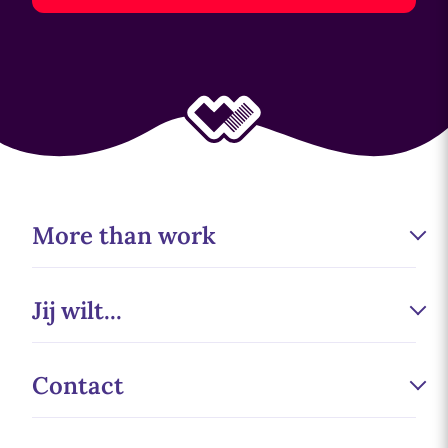
More than work
Werken bij
Jij wilt...
Duurzaamheid
Sponsoring
Minder fouten maken
Contact
Wecademy
Slimmer werken
Partners
Personeelstekort oplossen
Wefabric