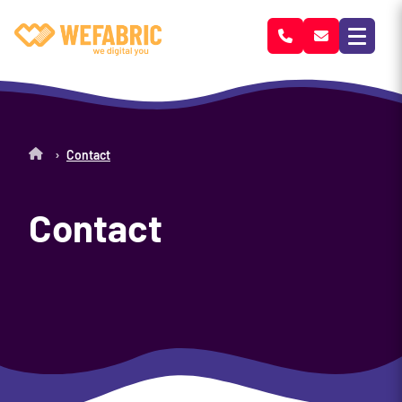
Wefabric
›
Contact
Contact