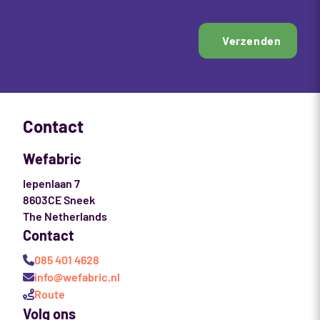
Verzenden
Contact
Wefabric
Iepenlaan 7
8603CE Sneek
The Netherlands
Contact
085 401 4628
info@wefabric.nl
Route
Volg ons