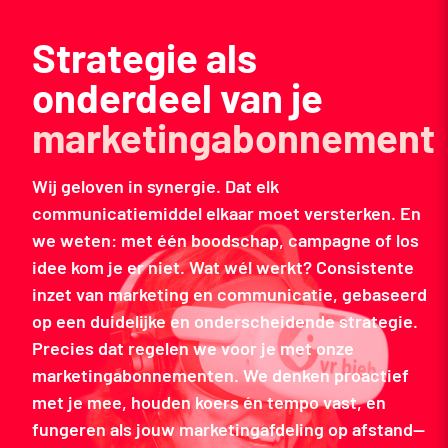
Strategie als
onderdeel van je
marketingabonnement
Wij geloven in synergie. Dat elk
communicatiemiddel elkaar moet versterken. En
we weten: met één boodschap, campagne of los
idee kom je er niet. Wat wél werkt? Consistente
inzet van marketing en communicatie, gebaseerd
op een duidelijke en onderscheidende strategie.
Precies dat regelen we voor je met onze
marketingabonnementen. We denken proactief
met je mee, houden koers én tempo vast, en
fungeren als jouw marketingafdeling op afstand—