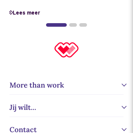
Lees meer
More than work
Werken bij
Jij wilt...
Duurzaamheid
Sponsoring
Minder fouten maken
Contact
Wecademy