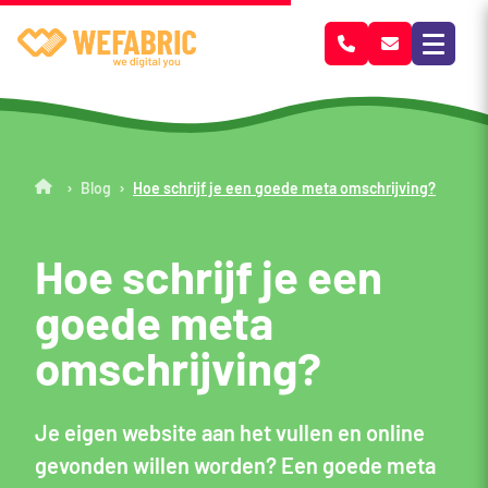
Wefabric
›
›
Blog
Hoe schrijf je een goede meta omschrijving?
Hoe schrijf je een
goede meta
omschrijving?
Je eigen website aan het vullen en online
gevonden willen worden? Een goede meta