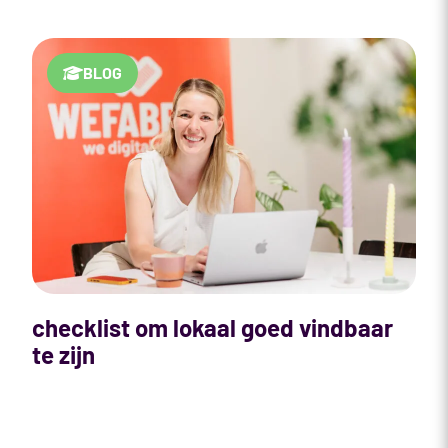
BLOG
checklist om lokaal goed vindbaar
te zijn
V