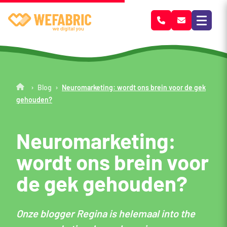
Wefabric
›
›
Blog
Neuromarketing: wordt ons brein voor de gek
gehouden?
Neuromarketing:
wordt ons brein voor
de gek gehouden?
Onze blogger Regina is helemaal into the