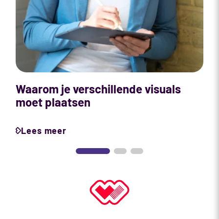
C
S
i
Waarom je verschillende visuals
moet plaatsen
Lees meer