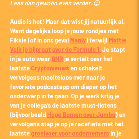
Lees dan gewoon even verder. 😉
Audio is hot! Maar dat wist jij natuurlijk al.
Want dagelijks loop je jouw rondjes met
Fikkie (of in ons geval
Manly
) terwijl
Mattie
Valk je bijpraat over de Formule 1.
Je stapt
in je auto waar
BNR
je vertelt over het
laatste
Cryptonieuws
en schakelt
vervolgens moeiteloos over naar je
favoriete podcastapp om dieper op het
onderwerp in te gaan. Op je werk krijg je
van je collega’s de laatste must-listens
(bijvoorbeeld
Hoge Bomen over Jumbo
) en
vervolgens stap je op je racefiets met het
laatste
groeivoer voor ondernemers
in je