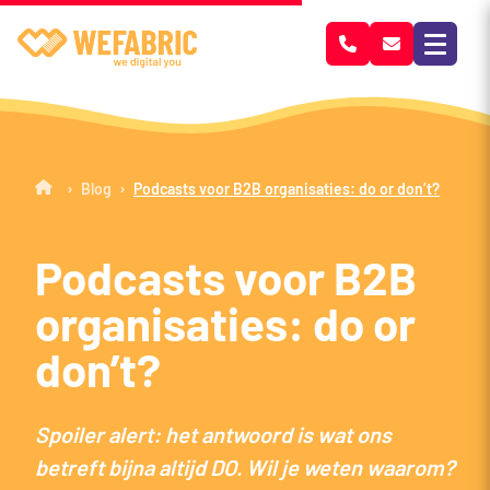
Wefabric
›
›
Blog
Podcasts voor B2B organisaties: do or don’t?
Podcasts voor B2B
organisaties: do or
don’t?
Spoiler alert: het antwoord is wat ons
betreft bijna altijd DO. Wil je weten waarom?