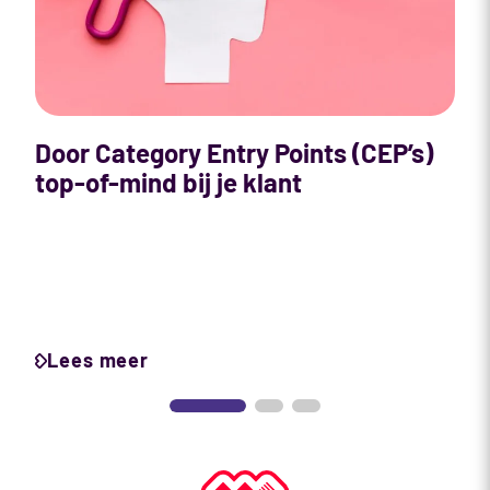
Y
Door Category Entry Points (CEP’s)
w
top-of-mind bij je klant
Lees meer