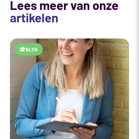
Lees meer van onze
artikelen
BLOG
C
S