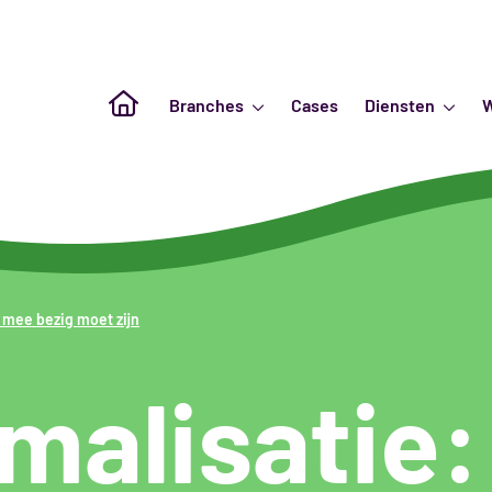
Naar de homepagina
Branches
Cases
Diensten
D mee bezig moet zijn
alisatie: 