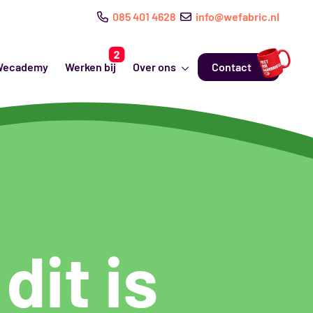
085 401 4628
info@wefabric.nl
Wecademy
Werken bij
Over ons
Contact
dit is