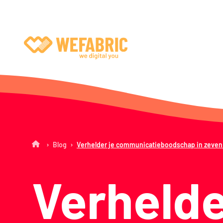
Wefabric
›
›
Blog
Verhelder je communicatieboodschap in zeven
Verhelde