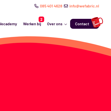
085 401 4628
info@wefabric.nl
Wecademy
Werken bij
Over ons
Contact