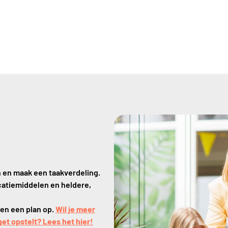
t
 en maak een taakverdeling.
atiemiddelen en heldere,
pen een plan op.
Wil je meer
et opstelt? Lees het
hier
!