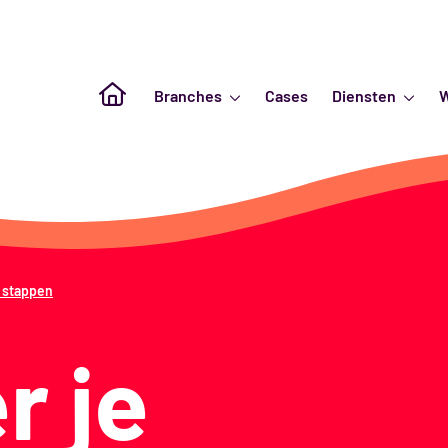
Naar de homepagina
Branches
Cases
Diensten
 stappen
r je