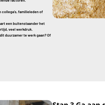
llende factoren.
 collega’s, familieleden of
aart een buitenstaander het
tijd, veel werkdruk.
 dit duurzamer te werk gaan? Of
Stap 3 Ga aan 