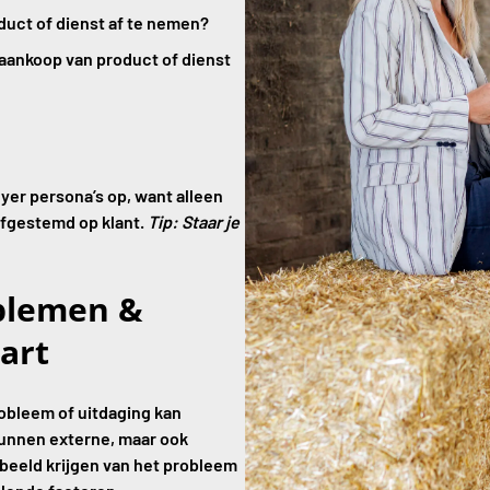
duct of dienst af te nemen?
a aankoop van product of dienst
uyer persona’s op, want alleen
afgestemd op klant.
Tip: Staar je
blemen &
art
robleem of uitdaging kan
kunnen externe, maar ook
beeld krijgen van het probleem