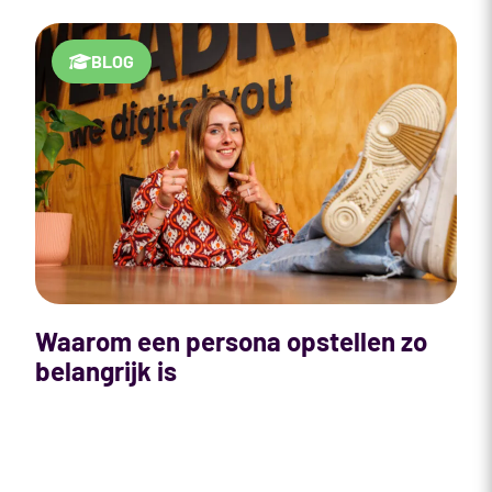
BLOG
Waarom een persona opstellen zo
B
belangrijk is
p