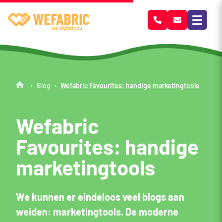
Wefabric
›
›
Blog
Wefabric Favourites: handige marketingtools
Wefabric
Favourites: handige
marketingtools
We kunnen er eindeloos veel blogs aan
weiden: marketingtools. De moderne