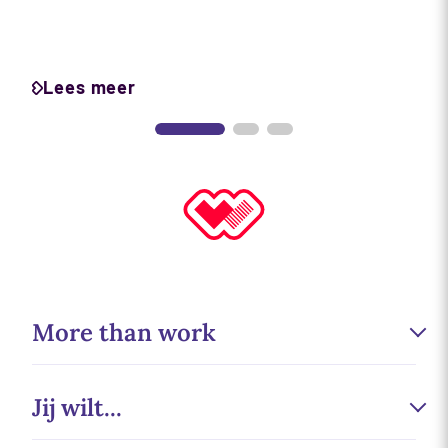
Lees meer
More than work
Werken bij
Jij wilt...
Duurzaamheid