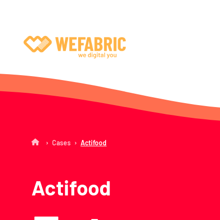
Wefabric
›
›
Cases
Actifood
Actifood