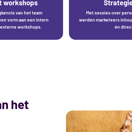
et workshops
Strategie
gkennis van het team
Met sessies over pers
aven vorm aan een intern
werden marketeers inhoud
externe workshops.
én direc
an het