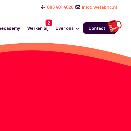
085 401 4628
info@wefabric.nl
Wecademy
Werken bij
Over ons
Contact