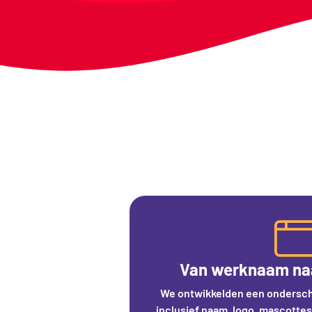
Van werknaam naa
We ontwikkelden een ondersch
inclusief naam, logo, mascottes