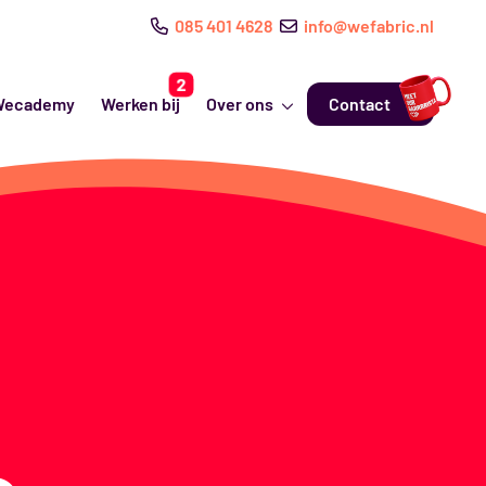
085 401 4628
info@wefabric.nl
Wecademy
Werken bij
Over ons
Contact