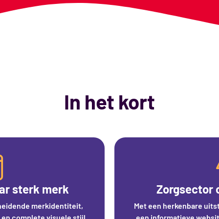
In het kort
r sterk merk
Zorgsector 
eidende merkidentiteit,
Met een herkenbare uits
 en complete visuele stijl
een informatieve websit