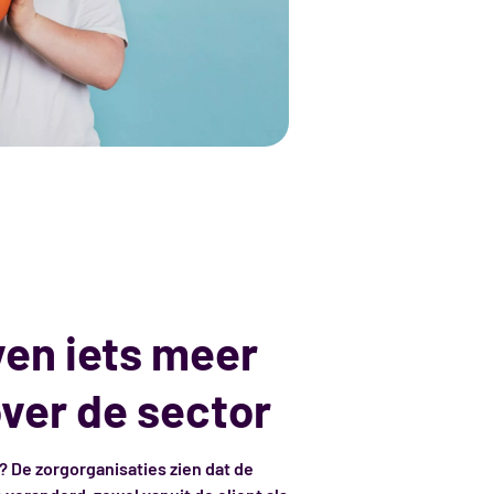
ven iets meer
over de sector
? De zorgorganisaties zien dat de