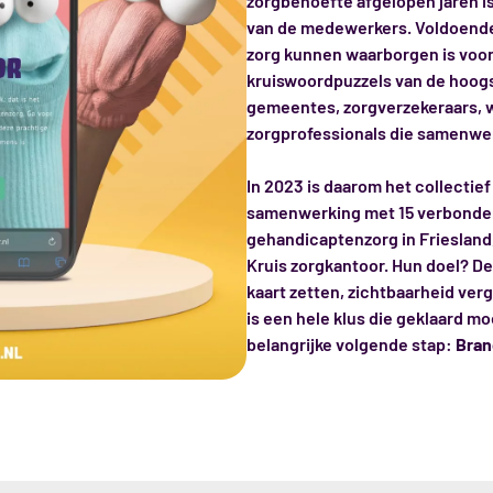
zorgbehoefte afgelopen jaren is
van de medewerkers. Voldoende 
zorg kunnen waarborgen is voor
kruiswoordpuzzels van de hoogst
gemeentes, zorgverzekeraars, 
zorgprofessionals die samenwe
In 2023 is daarom het collectie
samenwerking met 15 verbonden
gehandicaptenzorg in Friesland,
Kruis zorgkantoor. Hun doel? D
kaart zetten, zichtbaarheid ver
is een hele klus die geklaard mo
belangrijke volgende stap:
Bran