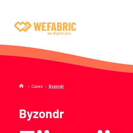
Wefabric
›
›
Cases
Byzondr
Byzondr