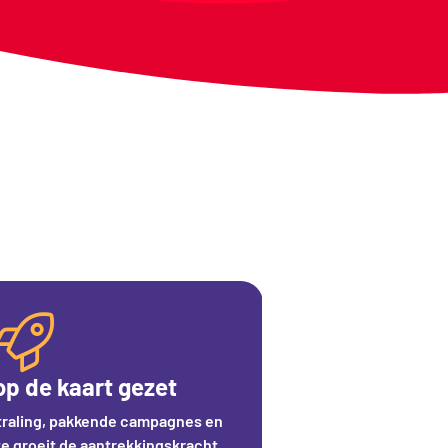
op de kaart gezet
traling, pakkende campagnes en
e groeit de aantrekkingskracht