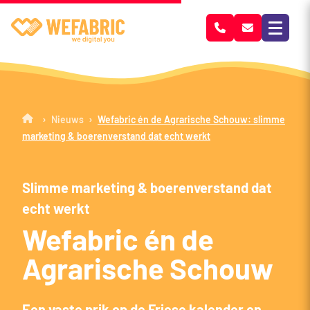
Wefabric
›
›
Nieuws
Wefabric én de Agrarische Schouw: slimme
marketing & boerenverstand dat echt werkt
Slimme marketing & boerenverstand dat
echt werkt
Wefabric én de
Agrarische Schouw
Een vaste prik op de Friese kalender en