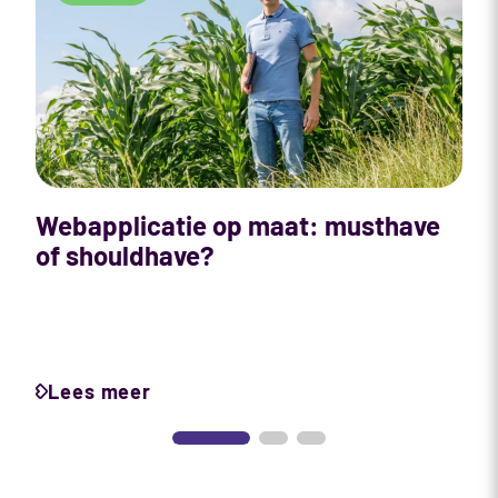
Webapplicatie op maat: musthave
of shouldhave?
A
S
Lees meer