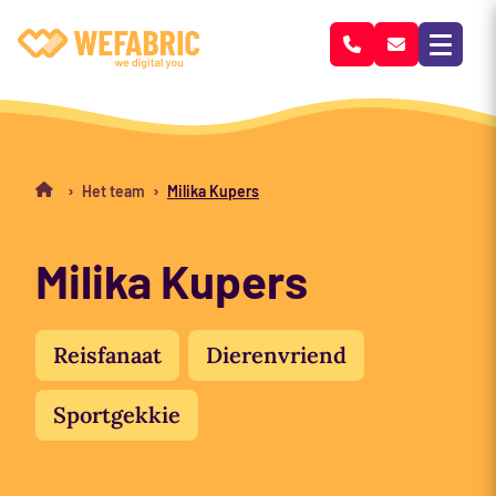
Wefabric
›
›
Het team
Milika Kupers
Milika Kupers
Reisfanaat
Dierenvriend
Sportgekkie