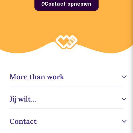
Contact opnemen
More than work
Werken bij
Jij wilt...
Duurzaamheid
Sponsoring
Minder fouten maken
Contact
Wecademy
Slimmer werken