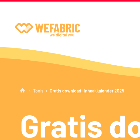
Wefabric
›
›
Tools
Gratis download: inhaakkalender 2025
Gratis d