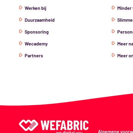
Werken bij
Minder
Duurzaamheid
Slimme
Sponsoring
Person
Wecademy
Meer n
Partners
Meer o
Algemene voorw