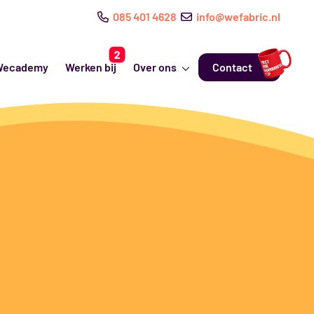
085 401 4628
info@wefabric.nl
Wecademy
Werken bij
Over ons
Contact