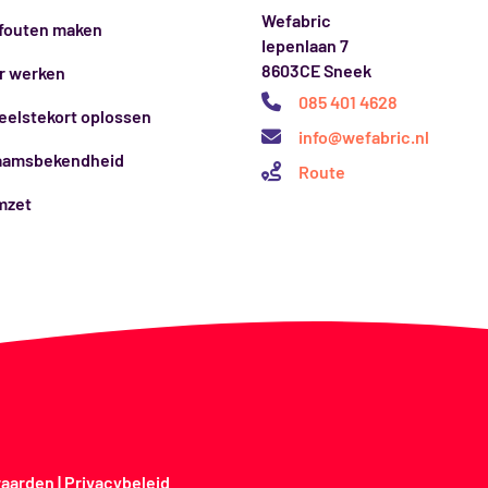
Wefabric
 fouten maken
Iepenlaan 7
8603CE Sneek
r werken
085 401 4628
eelstekort oplossen
info@wefabric.nl
aamsbekendheid
Route
mzet
aarden
|
Privacybeleid