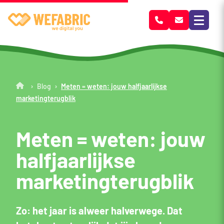
Wefabric
›
›
Blog
Meten = weten: jouw halfjaarlijkse
marketingterugblik
Meten = weten: jouw
halfjaarlijkse
marketingterugblik
Zo: het jaar is alweer halverwege. Dat