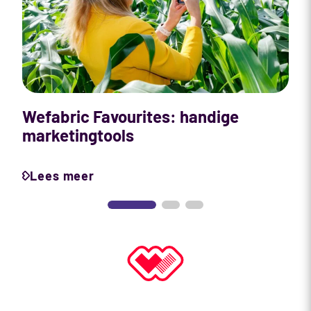
Wefabric Favourites: handige
N
marketingtools
p
Lees meer