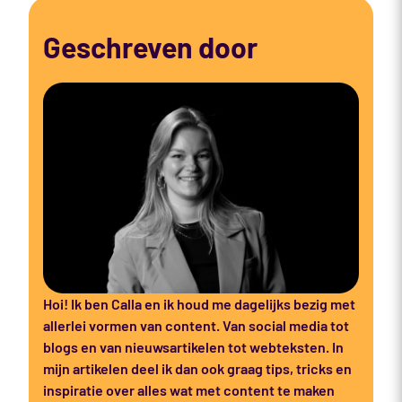
Geschreven door
Hoi! Ik ben Calla en ik houd me dagelijks bezig met
allerlei vormen van content. Van social media tot
blogs en van nieuwsartikelen tot webteksten. In
mijn artikelen deel ik dan ook graag tips, tricks en
inspiratie over alles wat met content te maken