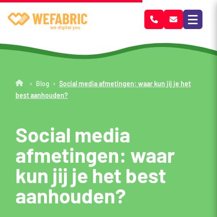
Wefabric
›
›
Blog
Social media afmetingen: waar kun jij je het
best aanhouden?
Social media
afmetingen: waar
kun jij je het best
aanhouden?