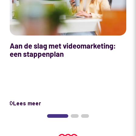
Aan de slag met videomarketing:
W
een stappenplan
b
Lees meer