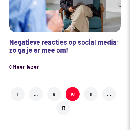
Negatieve reacties op social media:
zo ga je er mee om!
Meer lezen
1
…
9
10
11
…
13