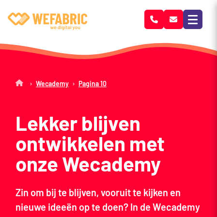
Wefabric
›
›
Wecademy
Pagina 10
Lekker blijven
ontwikkelen met
onze Wecademy
Zin om bij te blijven, vooruit te kijken en
nieuwe ideeën op te doen? In de Wecademy