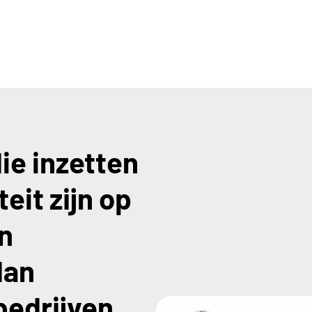
ie inzetten
eit zijn op
n
dan
bedrijven.