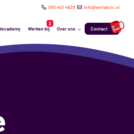
085 401 4628
info@wefabric.nl
Wecademy
Werken bij
Over ons
Contact
e