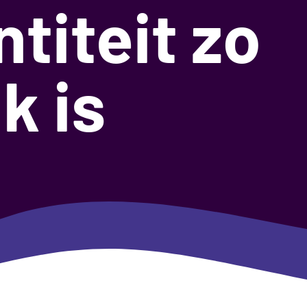
titeit zo
k is