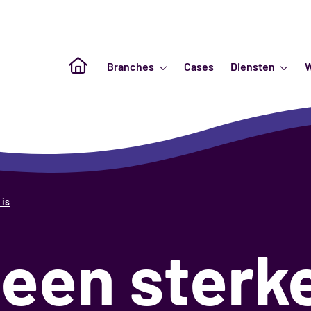
Naar de homepagina
Branches
Cases
Diensten
 is
een sterk